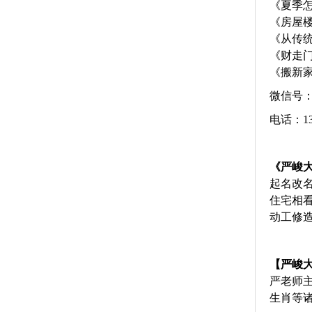
《夏季
《房屋
《从传
《财走门
《搬新家
微信号：9
电话：137
《严峻
起名改
住宅相
动工修
【严峻大
严老师
生肖等