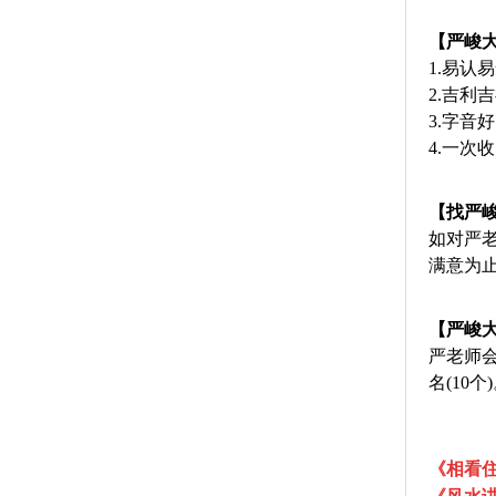
【严
峻
1.易认
2.吉利
3.字
4.一次
【找严
如对严老
满意为
【严峻
严老师
名(10
《相看住