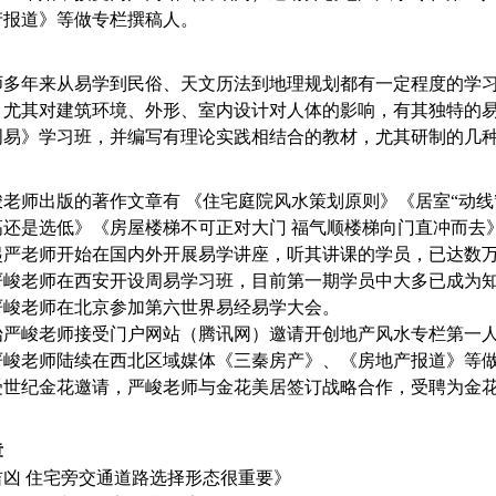
产报道》等做专栏撰稿人。
多年来从易学到民俗、天文历法到地理规划都有一定程度的学习与研
，尤其对建筑环境、外形、室内设计对人体的影响，有其独特的
周易》学习班，并编写有理论实践相结合的教材，尤其研制的几
峻老师出版的著作文章有 《住宅庭院风水策划原则》《居室“动线
高还是选低》《房屋楼梯不可正对大门 福气顺楼梯向门直冲而去
年起严老师开始在国内外开展易学讲座，听其讲课的学员，已达数
3年严峻老师在西安开设周易学习班，目前第一期学员中大多已成为
年严峻老师在北京参加第六世界易经易学大会。
年始严峻老师接受门户网站（腾讯网）邀请开创地产风水专栏第一
年严峻老师陆续在西北区域媒体《三秦房产》、《房地产报道》等
年受世纪金花邀请，严峻老师与金花美居签订战略合作，受聘为金
章
吉凶 住宅旁交通道路选择形态很重要》