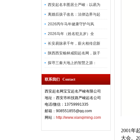
西安起名丰图居士严峻：以易为
离婚后孩子改名：法律边界与起
2026丙午马年健康守护与风
2026马年（姓名犯太岁）全
长安易脉承千年，薪火相传启新
陕西西安榆林咸阳起名网，孩子
探寻三秦大地上的智慧之源：
联系我们 Contact
西安起名网宝宝起名严峻有限公司
地址：西安市科技路严峻起名公司
电话/微信：13759991335
邮箱：908551855@qq.com
网站：
http://www.xianqiming.com
200
大会。