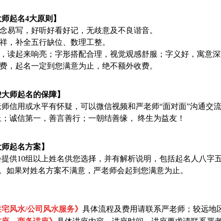
大师起名4大原则】
易念易写，好听好看好记，无歧意及不良谐音。
吉祥，补全五行缺位、数理工整。
音好，读起来响亮；字形搭配合理，视觉观感舒服；字义好，寓意
收费，起名一定到您满意为止，绝不额外收费。
峻大师起名的保障】
师信用或水平有怀疑，可以微信视频和严老师“面对面”沟通交流（微信
止；诚信第一，善言善行；一朝结善缘， 终生为益友！
大师起名方案】
会提供10组以上姓名供您选择，并有解析说明，包括起名人八字
个)。如果对姓名方案不满意，严老师会起到您满意为止。
宅风水/公司风水服务》
具体流程及费用请联系严老师；较远地