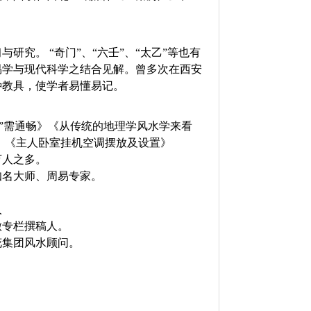
究。 “奇门”、“六壬”、“太乙”等也有
易学与现代科学之结合见解。曾多次在西安
种教具，使学者易懂易记。
”需通畅》《从传统的地理学风水学来看
》《主人卧室挂机空调摆放及设置》
万人之多。
知名大师、周易专家。
人
做专栏撰稿人。
花集团风水顾问。