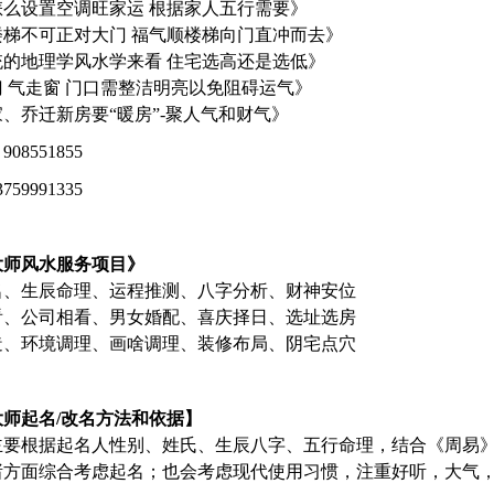
怎么设置空调旺家运 根据家人五行需要》
楼梯不可正对大门 福气顺楼梯向门直冲而去》
统的地理学风水学来看 住宅选高还是选低》
 气走窗 门口需整洁明亮以免阻碍运气》
、乔迁新房要“暖房”-聚人气和财气》
08551855
59991335
大师风水服务项目》
名、
生辰命理、运程推测、八字分析、财神安位
看、公司相看、男女婚配、喜庆择日、选址选房
造、环境调理、画啥调理、装修布局、阴宅点穴
师起名/改名方法和依据】
主要根据起名人性别、姓氏、生辰八字、五行命理，结合《周易
诸方面综合考虑起名；也会考虑现代使用习惯，注重好听，大气