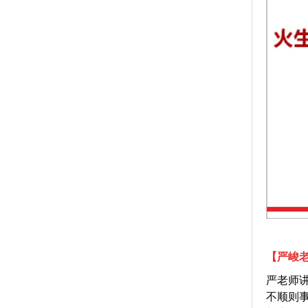
【严峻
严老师
不顺则