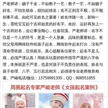
严老师讲：赐子千金，不如教子一艺；教子一艺，不如赐子
好名。不怕生错命，就怕起错名；名不正则言不顺，言不顺
则事不成。由此可见姓名之重要！姓名伴随一生，影响一
生，需给宝宝起个吉祥如意的好名字。命好、运好再加上一
个吉祥好名，会让事业顺心，仕途坦荡。严老师讲：名字不
仅是一个人的符号，更是一个人形象、品味的重要标志。有
些父母用网络软件给孩子起名，网络软件起名打分，没有严
谨命理依据，仅供娱乐。真心提醒各位家长：起名不是儿
戏，必须严谨认真！用娱乐玩耍的软件指导严谨的八字命
理，本身就是不严谨，也是对孩子不负责任的表现。姓名与
孩子命理、八字、五行息息相关，必须请专业老师推算相
看。严峻电话/微信：13759991335，QQ：908551855