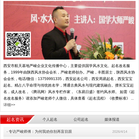
西安市航天基地严峻企业文化传播中心，主要提供国学风水文化、起名改名服
务，1999年由陕西风水协会会长，严峻老师创办。严峻，丰图居士，陕西风水协
会会长，电话/微信：13759991335，西安起名公司，西安周易起名，西安宝宝
起名。精占八字命理与传统姓名学，博通古典风水与现代建筑融合。擅长宝宝起
名，成人改名，《腾讯网》风水专栏作家，《东易日盛》签约风水师。 如需《起
名改名服务》请添加严峻老师个人微信，具体查看《起名流程》《收费标准》 ...
详细>>
起名资讯
个人起名
公司起名
媒体报道
·
专访严峻师傅：为何我劝你别再盲目跟
2026/4/14