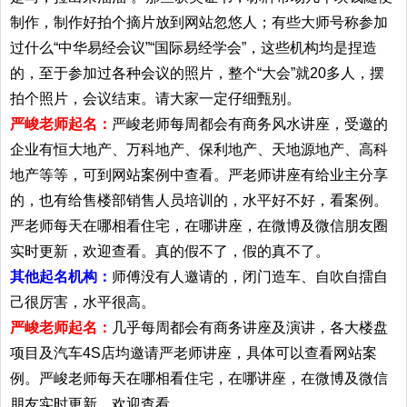
制作，制作好拍个摘片放到网站忽悠人；有些大师号称参加
过什么“中华易经会议”“国际易经学会”，这些机构均是捏造
的，至于参加过各种会议的照片，整个“大会”就20多人，摆
拍个照片，会议结束。请大家一定仔细甄别。
严峻老师起名：
严峻老师每周都会有商务风水讲座，受邀的
企业有恒大地产、万科地产、保利地产、天地源地产、高科
地产等等，可到网站案例中查看。严老师讲座有给业主分享
的，也有给售楼部销售人员培训的，水平好不好，看案例。
严老师每天在哪相看住宅，在哪讲座，在微博及微信朋友圈
实时更新，欢迎查看。真的假不了，假的真不了。
其他起名机构：
师傅没有人邀请的，闭门造车、自吹自擂自
己很厉害，水平很高。
严峻老师起名：
几乎每周都会有商务讲座及演讲，各大楼盘
项目及汽车4S店均邀请严老师讲座，具体可以查看网站案
例。严峻老师每天在哪相看住宅，在哪讲座，在微博及微信
朋友实时更新，欢迎查看。