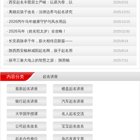
·
西安起名丰图居士严峻：以易为骨，以
2026/3/16
·
离婚后孩子改名：法律边界与起名讲究
2025/12/31
·
2026丙午马年健康守护与风水用品
2025/12/15
·
2026马年（姓名犯太岁）全攻略！
2025/11/30
·
长安易脉承千年，薪火相传启新篇——
2025/9/14
·
陕西西安榆林咸阳起名网，孩子起名用
2025/8/14
·
探寻三秦大地上的智慧之源： 陕西榆
2025/7/31
内容分类
起名讲座
最新起名讲座
楼盘起名讲座
银行起名讲座
汽车起名讲座
大学国学授课
名人起名交流
公司起名改名
宝宝起名改名
起名合作单位
杂志发表文章