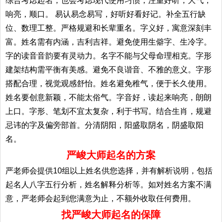
综合考虑起名；也会考虑现代使用习惯，注重好听，大气，
响亮，顺口。 易认易念易写，好听好看好记。补全五行缺
位、数理工整。严格规避和长辈重名。字义好，寓意深刻丰
富。姓名需有内涵，吉利吉祥。避免使用生僻字、生冷字。
字的读音音韵要有灵动力。名字不能与父母命理相克。字形
建架结构需平衡有美感。避免不良谐音、不雅的意义。字形
搭配合理，视觉观感舒怡。姓名避免稚气，便于长久使用。
姓名要创意新颖，不能太俗气。字音好，读起来响亮，朗朗
上口。字形、笔划不宜太复杂，利于书写。结合生肖，规避
忌讳的字及偏旁部首。分清阴阳，阳盛取阴名，阴盛取阳
名。
严峻大师起名的方案
严老师会提供10组以上姓名供您选择，并有解析说明，包括
起名人八字五行分析，姓名解释分析等。如对姓名方案不满
意，严老师会起到您满意为止，不额外收取任何费用。
找严峻大师起名的保障