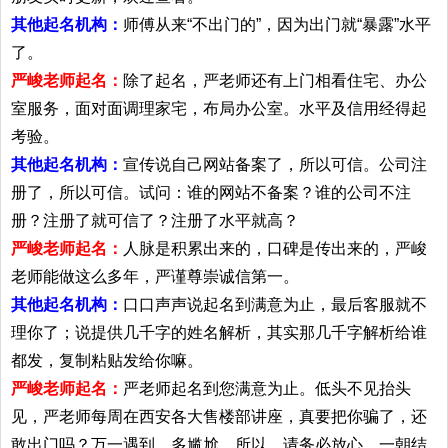
其他起名机构：
师傅从来“不出门的”，因为出门就“暴露”水平
了。
严峻老师起名：
除了起名，严老师还有上门相看住宅、办公
室服务，面对面调理家宅，布局办公室。水平及信用经得起
考验。
其他起名机构：
宣传说自己网站备案了，所以可信。公司注
册了，所以可信。试问：谁的网站不备案？谁的公司不注
册？注册了就可信了？注册了水平就高？
严峻老师起名：
人脉是积累出来的，口碑是传出来的，严峻
老师能做这么多年，严谨尊崇诚信第一。
其他起名机构：
口口声声说起名到满意为止，最后客服就不
理你了；说提供几千字的姓名解析，其实那几千字解析给谁
都发，复制粘贴发给你嘛。
严峻老师起名：
严老师起名到您满意为止。低头不见抬头
见，严老师每周在西安各大售楼部讲座，真要把你骗了，还
敢出门吗？万一遇到，多尴尬。所以，请务必放心。一朝结