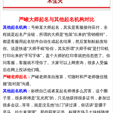
严峻大师起名与其他起名机构对比
其他起名机构：
号称某大师起名，其实是客服接待应付，全
程就是起名产业链，所谓的大师是“包装”出来的“营销模特”，
都是客服用起名软件自动生成起名结果，然后复制粘贴发给
你。说是快递“大师手稿”给你，其实所谓“大师手稿”是打印机
打印出来的“手写字体”，盖个大师的红印章就把你忽悠了。你
问客服，客服就不理你了。大家可以上网查询，很多人受骗
后在网上投诉他们哦。
严峻老师起名：
严峻老师亲自推算，可随时和严老师微信视
频“面对面”沟通。
其他起名机构：
标榜自己或者某起名师傅多么厉害，这个圈
子里，很多师傅是“见光死”的，只见他获得很多证书，参加过
很多会议...等等，就是没见他“出门”讲过课，俗话讲“是骡子
是马，拉出来溜溜”。那些获奖证书，标牌市场几十块钱随便