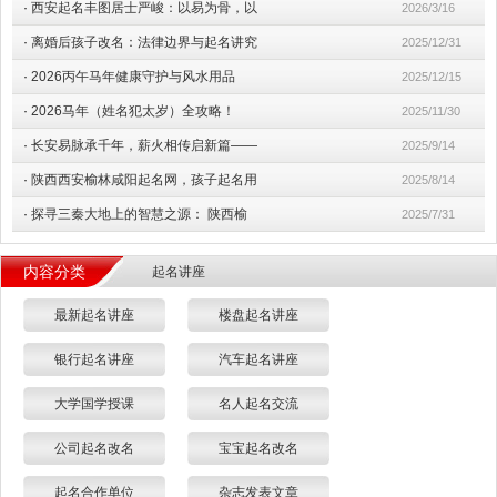
·
西安起名丰图居士严峻：以易为骨，以
2026/3/16
·
离婚后孩子改名：法律边界与起名讲究
2025/12/31
·
2026丙午马年健康守护与风水用品
2025/12/15
·
2026马年（姓名犯太岁）全攻略！
2025/11/30
·
长安易脉承千年，薪火相传启新篇——
2025/9/14
·
陕西西安榆林咸阳起名网，孩子起名用
2025/8/14
·
探寻三秦大地上的智慧之源： 陕西榆
2025/7/31
内容分类
起名讲座
最新起名讲座
楼盘起名讲座
银行起名讲座
汽车起名讲座
大学国学授课
名人起名交流
公司起名改名
宝宝起名改名
起名合作单位
杂志发表文章