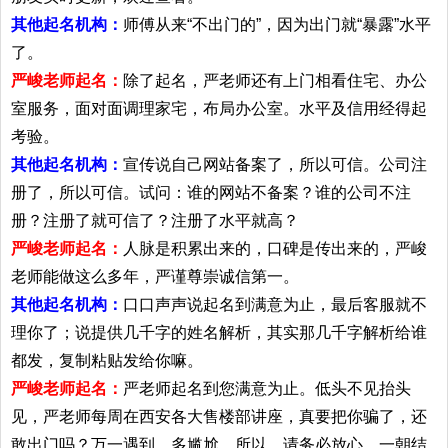
其他起名机构：
师傅从来“不出门的”，因为出门就“暴露”水平
了。
严峻老师起名：
除了起名，严老师还有上门相看住宅、办公
室服务，面对面调理家宅，布局办公室。水平及信用经得起
考验。
其他起名机构：
宣传说自己网站备案了，所以可信。公司注
册了，所以可信。试问：谁的网站不备案？谁的公司不注
册？注册了就可信了？注册了水平就高？
严峻老师起名：
人脉是积累出来的，口碑是传出来的，严峻
老师能做这么多年，严谨尊崇诚信第一。
其他起名机构：
口口声声说起名到满意为止，最后客服就不
理你了；说提供几千字的姓名解析，其实那几千字解析给谁
都发，复制粘贴发给你嘛。
严峻老师起名：
严老师起名到您满意为止。低头不见抬头
见，严老师每周在西安各大售楼部讲座，真要把你骗了，还
敢出门吗？万一遇到，多尴尬。所以，请务必放心。一朝结