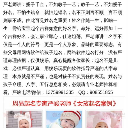
严老师讲：赐子千金，不如教子一艺；教子一艺，不如赐子
好名。不怕生错命，就怕起错名；名不正则言不顺，言不顺
则事不成。由此可见姓名之重要！姓名伴随一生，影响一
生，需给宝宝起个吉祥如意的好名字。命好、运好再加上一
个吉祥好名，会让事业顺心，仕途坦荡。严老师讲：名字不
仅是一个人的符号，更是一个人形象、品味的重要标志。有
些父母用网络软件给孩子起名，网络软件起名打分，没有严
谨命理依据，仅供娱乐。真心提醒各位家长：起名不是儿
戏，必须严谨认真！用娱乐玩耍的软件指导严谨的八字命
理，本身就是不严谨，也是对孩子不负责任的表现。姓名与
孩子命理、八字、五行息息相关，必须请专业老师推算相
看。严峻电话/微信：13759991335，QQ：908551855