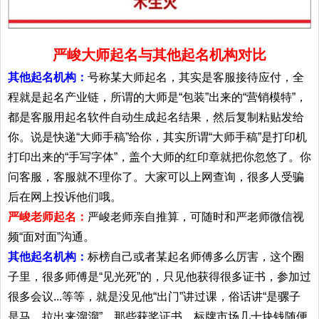
严峻大师起名与其他起名机构对比
其他起名机构：
号称某大师起名，其实是客服接待应付，全
程就是起名产业链，所谓的大师是“包装”出来的“营销模特”，
都是客服用起名软件自动生成起名结果，然后复制粘贴发给
你。说是快递“大师手稿”给你，其实所谓“大师手稿”是打印机
打印出来的“手写字体”，盖个大师的红印章就把你忽悠了。你
问客服，客服就不理你了。大家可以上网查询，很多人受骗
后在网上投诉他们哦。
严峻老师起名：
严峻老师亲自推算，可随时和严老师微信视
频“面对面”沟通。
其他起名机构：
标榜自己或者某起名师傅多么厉害，这个圈
子里，很多师傅是“见光死”的，只见他获得很多证书，参加过
很多会议...等等，就是没见他“出门”讲过课，俗话讲“是骡子
是马，拉出来溜溜”。那些获奖证书，标牌市场几十块钱随便