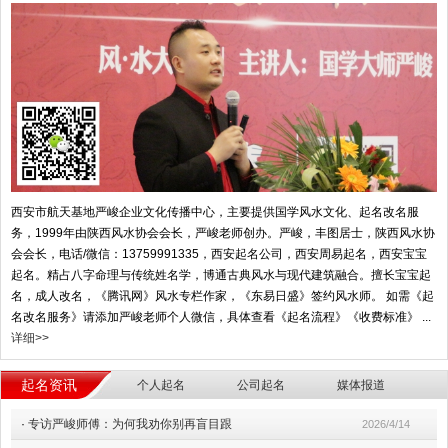
西安市航天基地严峻企业文化传播中心，主要提供国学风水文化、起名改名服
务，1999年由陕西风水协会会长，严峻老师创办。严峻，丰图居士，陕西风水协
会会长，电话/微信：13759991335，西安起名公司，西安周易起名，西安宝宝
起名。精占八字命理与传统姓名学，博通古典风水与现代建筑融合。擅长宝宝起
名，成人改名，《腾讯网》风水专栏作家，《东易日盛》签约风水师。 如需《起
名改名服务》请添加严峻老师个人微信，具体查看《起名流程》《收费标准》 ...
详细>>
起名资讯
个人起名
公司起名
媒体报道
·
专访严峻师傅：为何我劝你别再盲目跟
2026/4/14