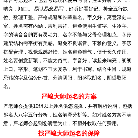
综合考虑起名；也会考虑现代使用习惯，注重好听，大气，
响亮，顺口。 易认易念易写，好听好看好记。补全五行缺
位、数理工整。严格规避和长辈重名。字义好，寓意深刻丰
富。姓名需有内涵，吉利吉祥。避免使用生僻字、生冷字。
字的读音音韵要有灵动力。名字不能与父母命理相克。字形
建架结构需平衡有美感。避免不良谐音、不雅的意义。字形
搭配合理，视觉观感舒怡。姓名避免稚气，便于长久使用。
姓名要创意新颖，不能太俗气。字音好，读起来响亮，朗朗
上口。字形、笔划不宜太复杂，利于书写。结合生肖，规避
忌讳的字及偏旁部首。分清阴阳，阳盛取阴名，阴盛取阳
名。
严峻大师起名的方案
严老师会提供10组以上姓名供您选择，并有解析说明，包括
起名人八字五行分析，姓名解释分析等。如对姓名方案不满
意，严老师会起到您满意为止，不额外收取任何费用。
找严峻大师起名的保障