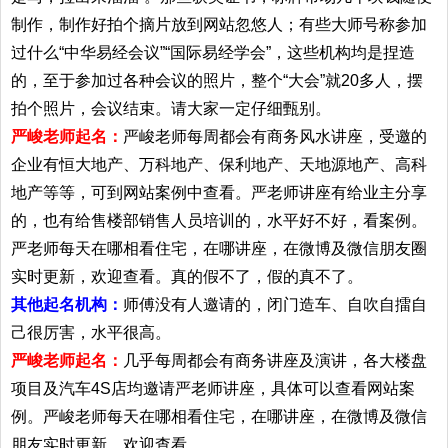
制作，制作好拍个摘片放到网站忽悠人；有些大师号称参加
过什么“中华易经会议”“国际易经学会”，这些机构均是捏造
的，至于参加过各种会议的照片，整个“大会”就20多人，摆
拍个照片，会议结束。请大家一定仔细甄别。
严峻老师起名：
严峻老师每周都会有商务风水讲座，受邀的
企业有恒大地产、万科地产、保利地产、天地源地产、高科
地产等等，可到网站案例中查看。严老师讲座有给业主分享
的，也有给售楼部销售人员培训的，水平好不好，看案例。
严老师每天在哪相看住宅，在哪讲座，在微博及微信朋友圈
实时更新，欢迎查看。真的假不了，假的真不了。
其他起名机构：
师傅没有人邀请的，闭门造车、自吹自擂自
己很厉害，水平很高。
严峻老师起名：
几乎每周都会有商务讲座及演讲，各大楼盘
项目及汽车4S店均邀请严老师讲座，具体可以查看网站案
例。严峻老师每天在哪相看住宅，在哪讲座，在微博及微信
朋友实时更新，欢迎查看。