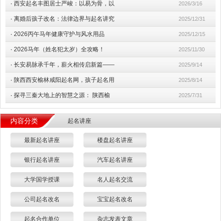
·
西安起名丰图居士严峻：以易为骨，以
2026/3/16
·
离婚后孩子改名：法律边界与起名讲究
2025/12/31
·
2026丙午马年健康守护与风水用品
2025/12/15
·
2026马年（姓名犯太岁）全攻略！
2025/11/30
·
长安易脉承千年，薪火相传启新篇——
2025/9/14
·
陕西西安榆林咸阳起名网，孩子起名用
2025/8/14
·
探寻三秦大地上的智慧之源： 陕西榆
2025/7/31
内容分类
起名讲座
最新起名讲座
楼盘起名讲座
银行起名讲座
汽车起名讲座
大学国学授课
名人起名交流
公司起名改名
宝宝起名改名
起名合作单位
杂志发表文章