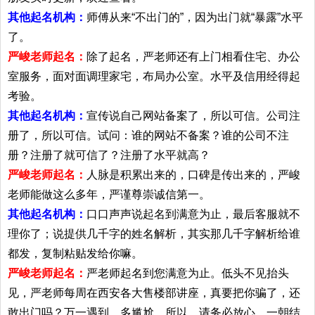
其他起名机构：
师傅从来“不出门的”，因为出门就“暴露”水平
了。
严峻老师起名：
除了起名，严老师还有上门相看住宅、办公
室服务，面对面调理家宅，布局办公室。水平及信用经得起
考验。
其他起名机构：
宣传说自己网站备案了，所以可信。公司注
册了，所以可信。试问：谁的网站不备案？谁的公司不注
册？注册了就可信了？注册了水平就高？
严峻老师起名：
人脉是积累出来的，口碑是传出来的，严峻
老师能做这么多年，严谨尊崇诚信第一。
其他起名机构：
口口声声说起名到满意为止，最后客服就不
理你了；说提供几千字的姓名解析，其实那几千字解析给谁
都发，复制粘贴发给你嘛。
严峻老师起名：
严老师起名到您满意为止。低头不见抬头
见，严老师每周在西安各大售楼部讲座，真要把你骗了，还
敢出门吗？万一遇到，多尴尬。所以，请务必放心。一朝结