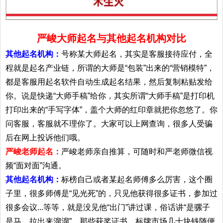
严峻大师起名与其他起名机构对比
其他起名机构：
号称某大师起名，其实是客服接待应付，全
程就是起名产业链，所谓的大师是“包装”出来的“营销模特”，
都是客服用起名软件自动生成起名结果，然后复制粘贴发给
你。说是快递“大师手稿”给你，其实所谓“大师手稿”是打印机
打印出来的“手写字体”，盖个大师的红印章就把你忽悠了。你
问客服，客服就不理你了。大家可以上网查询，很多人受骗
后在网上投诉他们哦。
严峻老师起名：
严峻老师亲自推算，可随时和严老师微信视
频“面对面”沟通。
其他起名机构：
标榜自己或者某起名师傅多么厉害，这个圈
子里，很多师傅是“见光死”的，只见他获得很多证书，参加过
很多会议...等等，就是没见他“出门”讲过课，俗话讲“是骡子
是马，拉出来溜溜”。那些获奖证书，标牌市场几十块钱随便