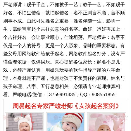
严老师讲：赐子千金，不如教子一艺；教子一艺，不如赐子
好名。不怕生错命，就怕起错名；名不正则言不顺，言不顺
则事不成。由此可见姓名之重要！姓名伴随一生，影响一
生，需给宝宝起个吉祥如意的好名字。命好、运好再加上一
个吉祥好名，会让事业顺心，仕途坦荡。严老师讲：名字不
仅是一个人的符号，更是一个人形象、品味的重要标志。有
些父母用网络软件给孩子起名，网络软件起名打分，没有严
谨命理依据，仅供娱乐。真心提醒各位家长：起名不是儿
戏，必须严谨认真！用娱乐玩耍的软件指导严谨的八字命
理，本身就是不严谨，也是对孩子不负责任的表现。姓名与
孩子命理、八字、五行息息相关，必须请专业老师推算相
看。严峻电话/微信：13759991335，QQ：908551855