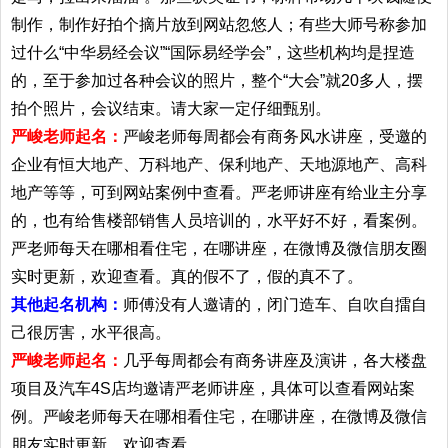
制作，制作好拍个摘片放到网站忽悠人；有些大师号称参加
过什么“中华易经会议”“国际易经学会”，这些机构均是捏造
的，至于参加过各种会议的照片，整个“大会”就20多人，摆
拍个照片，会议结束。请大家一定仔细甄别。
严峻老师起名：
严峻老师每周都会有商务风水讲座，受邀的
企业有恒大地产、万科地产、保利地产、天地源地产、高科
地产等等，可到网站案例中查看。严老师讲座有给业主分享
的，也有给售楼部销售人员培训的，水平好不好，看案例。
严老师每天在哪相看住宅，在哪讲座，在微博及微信朋友圈
实时更新，欢迎查看。真的假不了，假的真不了。
其他起名机构：
师傅没有人邀请的，闭门造车、自吹自擂自
己很厉害，水平很高。
严峻老师起名：
几乎每周都会有商务讲座及演讲，各大楼盘
项目及汽车4S店均邀请严老师讲座，具体可以查看网站案
例。严峻老师每天在哪相看住宅，在哪讲座，在微博及微信
朋友实时更新，欢迎查看。