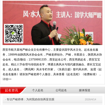
西安市航天基地严峻企业文化传播中心，主要提供国学风水文化、起名改名服
务，1999年由陕西风水协会会长，严峻老师创办。严峻，丰图居士，陕西风水协
会会长，电话/微信：13759991335，西安起名公司，西安周易起名，西安宝宝
起名。精占八字命理与传统姓名学，博通古典风水与现代建筑融合。擅长宝宝起
名，成人改名，《腾讯网》风水专栏作家，《东易日盛》签约风水师。 如需《起
名改名服务》请添加严峻老师个人微信，具体查看《起名流程》《收费标准》 ...
详细>>
起名资讯
个人起名
公司起名
媒体报道
·
专访严峻师傅：为何我劝你别再盲目跟
2026/4/14