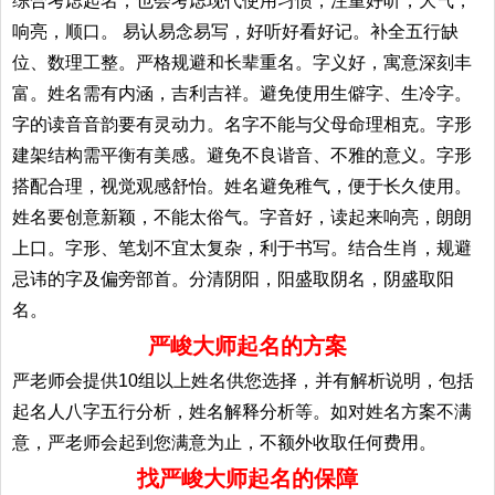
综合考虑起名；也会考虑现代使用习惯，注重好听，大气，
响亮，顺口。 易认易念易写，好听好看好记。补全五行缺
位、数理工整。严格规避和长辈重名。字义好，寓意深刻丰
富。姓名需有内涵，吉利吉祥。避免使用生僻字、生冷字。
字的读音音韵要有灵动力。名字不能与父母命理相克。字形
建架结构需平衡有美感。避免不良谐音、不雅的意义。字形
搭配合理，视觉观感舒怡。姓名避免稚气，便于长久使用。
姓名要创意新颖，不能太俗气。字音好，读起来响亮，朗朗
上口。字形、笔划不宜太复杂，利于书写。结合生肖，规避
忌讳的字及偏旁部首。分清阴阳，阳盛取阴名，阴盛取阳
名。
严峻大师起名的方案
严老师会提供10组以上姓名供您选择，并有解析说明，包括
起名人八字五行分析，姓名解释分析等。如对姓名方案不满
意，严老师会起到您满意为止，不额外收取任何费用。
找严峻大师起名的保障