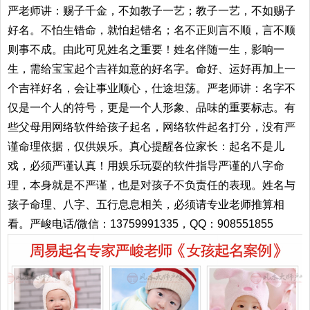
严老师讲：赐子千金，不如教子一艺；教子一艺，不如赐子
好名。不怕生错命，就怕起错名；名不正则言不顺，言不顺
则事不成。由此可见姓名之重要！姓名伴随一生，影响一
生，需给宝宝起个吉祥如意的好名字。命好、运好再加上一
个吉祥好名，会让事业顺心，仕途坦荡。严老师讲：名字不
仅是一个人的符号，更是一个人形象、品味的重要标志。有
些父母用网络软件给孩子起名，网络软件起名打分，没有严
谨命理依据，仅供娱乐。真心提醒各位家长：起名不是儿
戏，必须严谨认真！用娱乐玩耍的软件指导严谨的八字命
理，本身就是不严谨，也是对孩子不负责任的表现。姓名与
孩子命理、八字、五行息息相关，必须请专业老师推算相
看。严峻电话/微信：13759991335，QQ：908551855