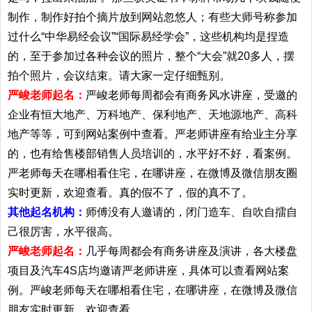
制作，制作好拍个摘片放到网站忽悠人；有些大师号称参加
过什么“中华易经会议”“国际易经学会”，这些机构均是捏造
的，至于参加过各种会议的照片，整个“大会”就20多人，摆
拍个照片，会议结束。请大家一定仔细甄别。
严峻老师起名：
严峻老师每周都会有商务风水讲座，受邀的
企业有恒大地产、万科地产、保利地产、天地源地产、高科
地产等等，可到网站案例中查看。严老师讲座有给业主分享
的，也有给售楼部销售人员培训的，水平好不好，看案例。
严老师每天在哪相看住宅，在哪讲座，在微博及微信朋友圈
实时更新，欢迎查看。真的假不了，假的真不了。
其他起名机构：
师傅没有人邀请的，闭门造车、自吹自擂自
己很厉害，水平很高。
严峻老师起名：
几乎每周都会有商务讲座及演讲，各大楼盘
项目及汽车4S店均邀请严老师讲座，具体可以查看网站案
例。严峻老师每天在哪相看住宅，在哪讲座，在微博及微信
朋友实时更新，欢迎查看。