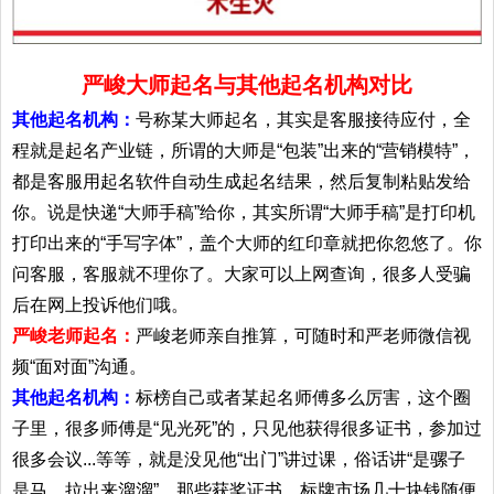
严峻大师起名与其他起名机构对比
其他起名机构：
号称某大师起名，其实是客服接待应付，全
程就是起名产业链，所谓的大师是“包装”出来的“营销模特”，
都是客服用起名软件自动生成起名结果，然后复制粘贴发给
你。说是快递“大师手稿”给你，其实所谓“大师手稿”是打印机
打印出来的“手写字体”，盖个大师的红印章就把你忽悠了。你
问客服，客服就不理你了。大家可以上网查询，很多人受骗
后在网上投诉他们哦。
严峻老师起名：
严峻老师亲自推算，可随时和严老师微信视
频“面对面”沟通。
其他起名机构：
标榜自己或者某起名师傅多么厉害，这个圈
子里，很多师傅是“见光死”的，只见他获得很多证书，参加过
很多会议...等等，就是没见他“出门”讲过课，俗话讲“是骡子
是马，拉出来溜溜”。那些获奖证书，标牌市场几十块钱随便