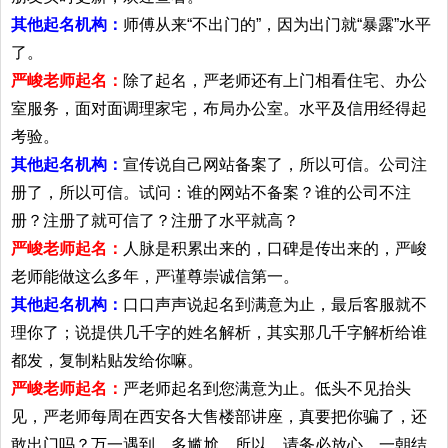
其他起名机构：
师傅从来“不出门的”，因为出门就“暴露”水平
了。
严峻老师起名：
除了起名，严老师还有上门相看住宅、办公
室服务，面对面调理家宅，布局办公室。水平及信用经得起
考验。
其他起名机构：
宣传说自己网站备案了，所以可信。公司注
册了，所以可信。试问：谁的网站不备案？谁的公司不注
册？注册了就可信了？注册了水平就高？
严峻老师起名：
人脉是积累出来的，口碑是传出来的，严峻
老师能做这么多年，严谨尊崇诚信第一。
其他起名机构：
口口声声说起名到满意为止，最后客服就不
理你了；说提供几千字的姓名解析，其实那几千字解析给谁
都发，复制粘贴发给你嘛。
严峻老师起名：
严老师起名到您满意为止。低头不见抬头
见，严老师每周在西安各大售楼部讲座，真要把你骗了，还
敢出门吗？万一遇到，多尴尬。所以，请务必放心。一朝结